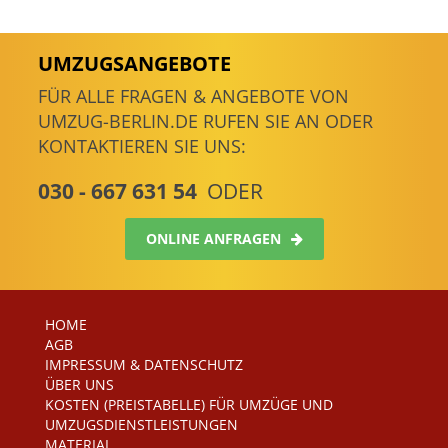
UMZUGSANGEBOTE
FÜR ALLE FRAGEN & ANGEBOTE VON
UMZUG-BERLIN.DE RUFEN SIE AN ODER
KONTAKTIEREN SIE UNS:
030 - 667 631 54
ODER
ONLINE ANFRAGEN
HOME
AGB
IMPRESSUM & DATENSCHUTZ
ÜBER UNS
KOSTEN (PREISTABELLE) FÜR UMZÜGE UND
UMZUGSDIENSTLEISTUNGEN
MATERIAL