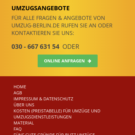
UMZUGSANGEBOTE
FÜR ALLE FRAGEN & ANGEBOTE VON
UMZUG-BERLIN.DE RUFEN SIE AN ODER
KONTAKTIEREN SIE UNS:
030 - 667 631 54
ODER
ONLINE ANFRAGEN
HOME
AGB
IMPRESSUM & DATENSCHUTZ
ÜBER UNS
KOSTEN (PREISTABELLE) FÜR UMZÜGE UND
UMZUGSDIENSTLEISTUNGEN
MATERIAL
FAQ
FÜNF GUTE GRÜNDE FÜR BLITZ UMZÜGE