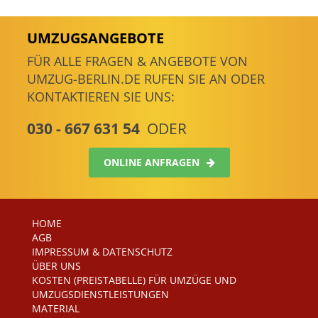
UMZUGSANGEBOTE
FÜR ALLE FRAGEN & ANGEBOTE VON
UMZUG-BERLIN.DE RUFEN SIE AN ODER
KONTAKTIEREN SIE UNS:
030 - 667 631 54
ODER
ONLINE ANFRAGEN
HOME
AGB
IMPRESSUM & DATENSCHUTZ
ÜBER UNS
KOSTEN (PREISTABELLE) FÜR UMZÜGE UND
UMZUGSDIENSTLEISTUNGEN
MATERIAL